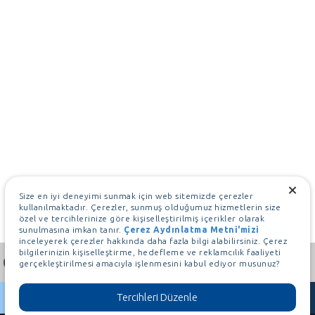
Size en iyi deneyimi sunmak için web sitemizde çerezler
kullanılmaktadır. Çerezler, sunmuş olduğumuz hizmetlerin size
özel ve tercihlerinize göre kişiselleştirilmiş içerikler olarak
sunulmasına imkan tanır.
Çerez Aydınlatma Metni'mizi
inceleyerek çerezler hakkında daha fazla bilgi alabilirsiniz. Çerez
bilgilerinizin kişiselleştirme, hedefleme ve reklamcılık faaliyeti
gerçekleştirilmesi amacıyla işlenmesini kabul ediyor musunuz?
Tercihleri Düzenle
İletişim Hattı
0 212 339 90 00
English